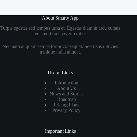
About Smarty App
Turpis egestas sed tempus urna et. Egestas diam in arcu cursus
euismod quis viverra nibh.
Nec nam aliquam sem et tortor consequat. Sed risus ultricies
tristique nulla aliquet.
Useful Links
Introduction
About Us
News and Stories
Roadmap
Pricing Plans
Privacy Policy
Important Links