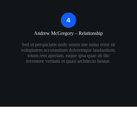
Andrew McGregory – Relationship​
Sed ut perspiciatis unde omnis iste natus error sit
voluptatem accusantium doloremque laudantium,
totam rem aperiam, eaque ipsa quae ab illo
inventore veritatis et quasi architecto beatae.