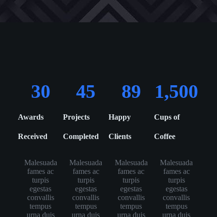
30
45
89
1,500
Awards
Projects
Happy
Cups of
Received
Completed
Clients
Coffee
Malesuada
Malesuada
Malesuada
Malesuada
fames ac
fames ac
fames ac
fames ac
turpis
turpis
turpis
turpis
egestas
egestas
egestas
egestas
convallis
convallis
convallis
convallis
tempus
tempus
tempus
tempus
urna duis
urna duis
urna duis
urna duis